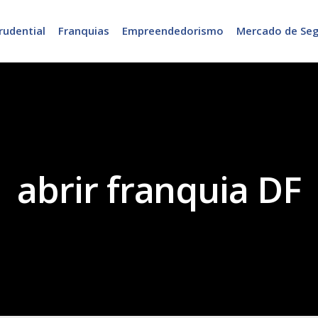
rudential
Franquias
Empreendedorismo
Mercado de Se
abrir franquia DF