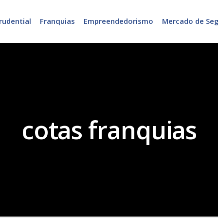
rudential
Franquias
Empreendedorismo
Mercado de Se
cotas franquias