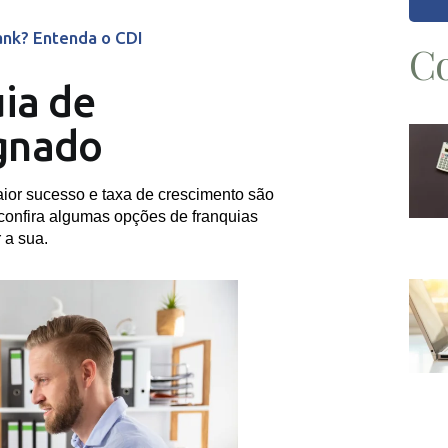
ank? Entenda o CDI
Co
ia de
gnado
ior sucesso e taxa de crescimento são
confira algumas opções de franquias
 a sua.