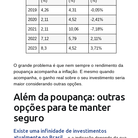
(%)
(%)
(%)
2019
4,26
4,31
-0,05%
2020
2,11
4,52
-2,41%
2021
2,11
10,06
-7,18%
2022
7,12
5,79
2,11%
2023
8,3
4,52
3,71%
O grande problema é que nem sempre o rendimento da
poupança acompanha a inflação. E mesmo quando
acompanha, o ganho real sobre o seu investimento seria
maior considerando outras opções.
Além da poupança: outras
opções para te manter
seguro
Existe uma infinidade de investimentos
atualmente no Brasil
– e a indicação depende da sua