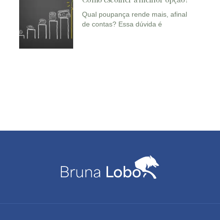
Qual poupança rende mais, afinal
de contas? Essa dúvida é