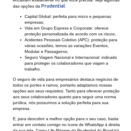
encaixam exatamente no que você precisa! Veja algumas
Prudential
das opções da
:
Capital Global
: perfeita para micro e pequenas
empresas;
Vida em Grupo Express e Corporate
: oferece
proteção personalizada de acordo com os riscos;
Acidentes Pessoais Coletivo (APC)
: proteção para
várias ocasiões, temos as variações Eventos,
Modular e Passageiros;
Seguro Viagem Nacional e Internacional
: indicado
para proteger os colaboradores que viajam a
trabalho.
O seguro de vida para empresários destaca negócios de
todos os portes e ramos, portanto adaptamos nossas
opções aos seus requisitos. Tanto para oferecer proteção
aos seus colaboradores quanto para seguir uma norma
jurídica, nós possuímos a solução perfeita para sua
empresa.
E, para descobrir a melhor opção para o seu caso, basta
entrar em contato comigo no ícone de WhatsApp à direita
da sua tela. Como Life Planner da Prudential do Brasil há