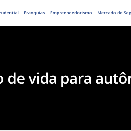
rudential
Franquias
Empreendedorismo
Mercado de Se
o de vida para aut