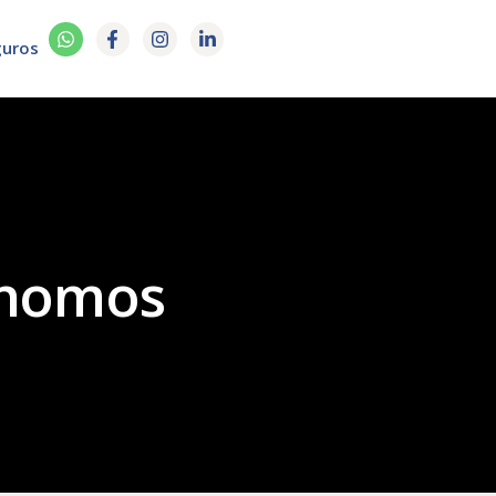
guros
ônomos